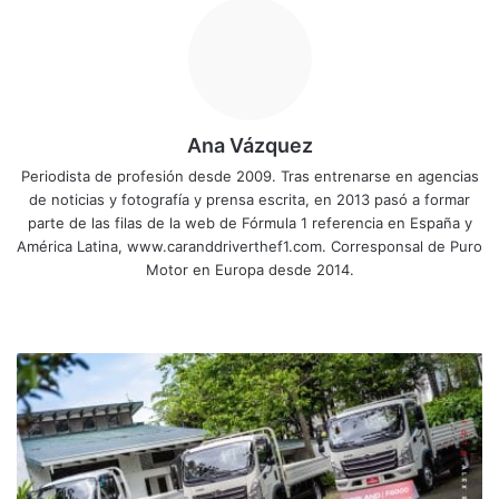
Ana Vázquez
Periodista de profesión desde 2009. Tras entrenarse en agencias
de noticias y fotografía y prensa escrita, en 2013 pasó a formar
parte de las filas de la web de Fórmula 1 referencia en España y
América Latina, www.caranddriverthef1.com. Corresponsal de Puro
Motor en Europa desde 2014.
Sitio
Facebook
X
YouTube
Instagram
web
Active
Motors
presenta
la
gama
de