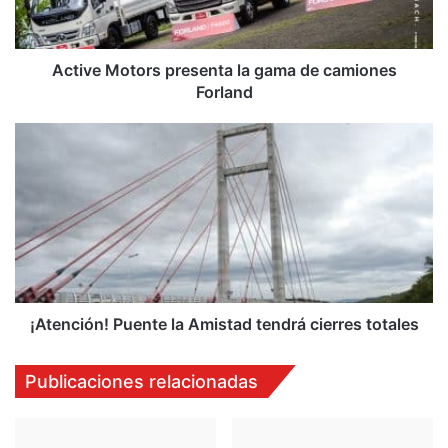
camiones
Forland
Active Motors presenta la gama de camiones
Forland
¡Atención!
Puente
la
Amistad
tendrá
cierres
totales
¡Atención! Puente la Amistad tendrá cierres totales
Publicaciones relacionadas