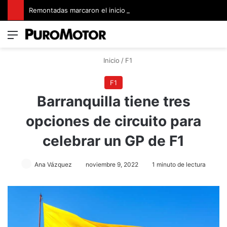
Remontadas marcaron el inicio del Campeonato de Invierno de Kartismo
Menú
Switch
B
Inicio
/
F1
F1
Barranquilla tiene tres
opciones de circuito para
celebrar un GP de F1
Ana Vázquez
noviembre 9, 2022
1 minuto de lectura