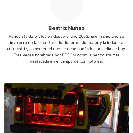
Beatriz Nuñez
Periodista de profesión desde el año 2003. Ese mismo año se
involucró en la cobertura de deportes de motor y la industria
automotriz, campo en el que se desempeña hasta el día de hoy.
Tres veces nombrada por FECOM como la periodista mas
destacada en el campo de los motores.
Sitio
Facebook
X
YouTube
Instagram
web
Empresa
costarricense
crece
en
el
audio
y
video