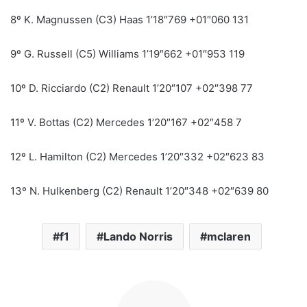
8º K. Magnussen (C3) Haas 1’18″769 +01″060 131
9º G. Russell (C5) Williams 1’19″662 +01″953 119
10º D. Ricciardo (C2) Renault 1’20″107 +02″398 77
11º V. Bottas (C2) Mercedes 1’20″167 +02″458 7
12º L. Hamilton (C2) Mercedes 1’20″332 +02″623 83
13º N. Hulkenberg (C2) Renault 1’20″348 +02″639 80
f1
Lando Norris
mclaren