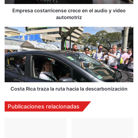
automotriz
Empresa costarricense crece en el audio y video
automotriz
Costa
Rica
traza
la
ruta
hacia
la
descarbonización
Costa Rica traza la ruta hacia la descarbonización
Publicaciones relacionadas