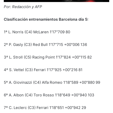
Por: Redacción y AFP
Clasificación entrenamientos Barcelona día 5:
1º L. Norris (C4) McLaren 1’17″709 80
2º P. Gasly (C3) Red Bull 1’17″715 +00″006 136
3º L. Stroll (C5) Racing Point 1’17″824 +00″115 82
4º S. Vettel (C3) Ferrari 1’17″925 +00″216 81
5º A. Giovinazzi (C4) Alfa Romeo 1’18″589 +00″880 99
6º A. Albon (C4) Toro Rosso 1’18″649 +00″940 103
7º C. Leclerc (C3) Ferrari 1’18″651 +00″942 29