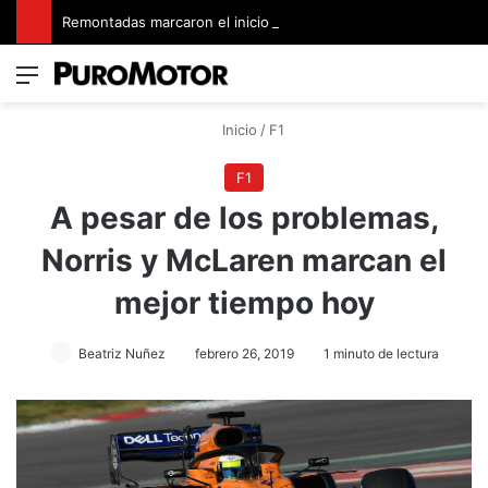
Remontadas marcaron el inicio del Campeonato de Invierno de Kartismo
Menú
Switch
B
Inicio
/
F1
F1
A pesar de los problemas,
Norris y McLaren marcan el
mejor tiempo hoy
Beatriz Nuñez
febrero 26, 2019
1 minuto de lectura