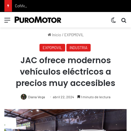
Cofiño eleva su apuesta premium con la representación exclusiva de Jaguar Land Rover en Costa Rica
Menú
Switch 
Bu
Inicio
/
EXPOMOVIL
EXPOMOVIL
INDUSTRIA
JAC ofrece modernos
vehículos eléctricos a
precios muy accesibles
Diana Vega
abril 22, 2024
1 minuto de lectura