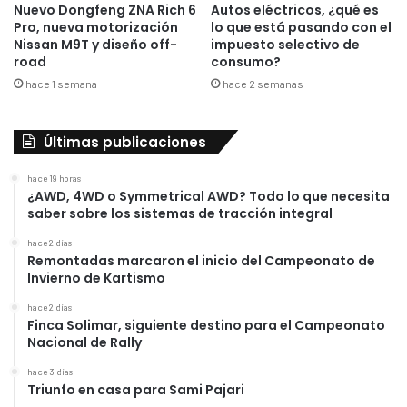
Nuevo Dongfeng ZNA Rich 6
Autos eléctricos, ¿qué es
Pro, nueva motorización
lo que está pasando con el
Nissan M9T y diseño off-
impuesto selectivo de
road
consumo?
hace 1 semana
hace 2 semanas
Últimas publicaciones
hace 19 horas
¿AWD, 4WD o Symmetrical AWD? Todo lo que necesita
saber sobre los sistemas de tracción integral
hace 2 días
Remontadas marcaron el inicio del Campeonato de
Invierno de Kartismo
hace 2 días
Finca Solimar, siguiente destino para el Campeonato
Nacional de Rally
hace 3 días
Triunfo en casa para Sami Pajari