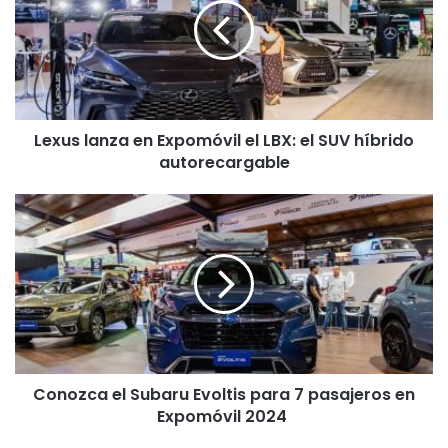
Expomóvil
el
LBX:
el
SUV
híbrido
Lexus lanza en Expomóvil el LBX: el SUV híbrido
autorecargable
autorecargable
Conozca
el
Subaru
Evoltis
para
7
pasajeros
en
Expomóvil
Conozca el Subaru Evoltis para 7 pasajeros en
2024
Expomóvil 2024