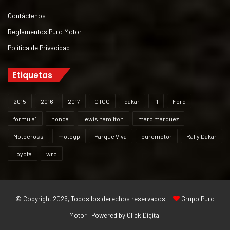
Contáctenos
Reglamentos Puro Motor
Política de Privacidad
Etiquetas
2015
2016
2017
CTCC
dakar
f1
Ford
formula1
honda
lewis hamilton
marc marquez
Motocross
motogp
Parque Viva
puromotor
Rally Dakar
Toyota
wrc
© Copyright 2026, Todos los derechos reservados |
Grupo Puro
Motor | Powered by
Click Digital