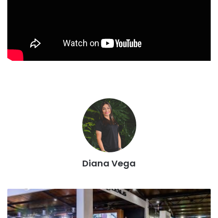
Diana Vega
Lexus
lanza
en