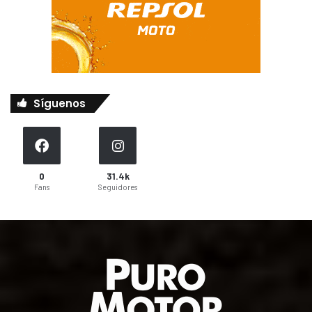
Síguenos
0
31.4k
Fans
Seguidores