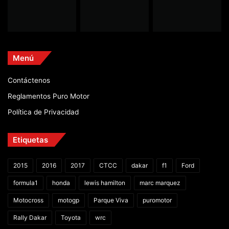
Menú
Contáctenos
Reglamentos Puro Motor
Política de Privacidad
Etiquetas
2015
2016
2017
CTCC
dakar
f1
Ford
formula1
honda
lewis hamilton
marc marquez
Motocross
motogp
Parque Viva
puromotor
Rally Dakar
Toyota
wrc