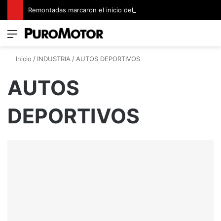
Remontadas marcaron el inicio del Campeonato de Invierno de Kartismo
Menú
Switch
B
Inicio
/
INDUSTRIA
/
AUTOS DEPORTIVOS
AUTOS
DEPORTIVOS