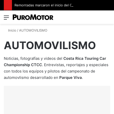
Remontadas marcaron el inicio del Campeonato de Invierno de Kartismo
Menú
Switch
B
Inicio
/
AUTOMOVILISMO
AUTOMOVILISMO
Noticias, fotografías y videos del
Costa Rica Touring Car
Championship CTCC
. Entrevistas, reportajes y especiales
con todos los equipos y pilotos del campeonato de
automovlismo desarrollado en
Parque Viva
.