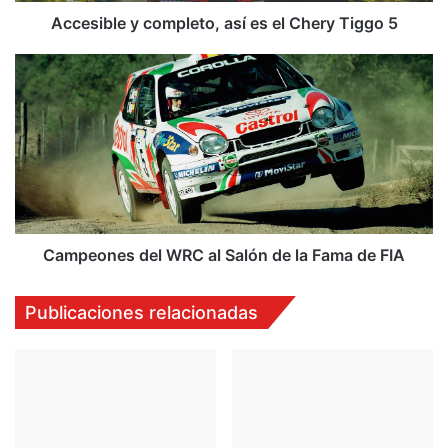
y
Accesible y completo, así es el Chery Tiggo 5
c
o
C
m
a
p
m
l
p
e
e
t
o
o
n
,
e
a
s
s
d
Campeones del WRC al Salón de la Fama de FIA
í
e
e
l
Publicaciones relacionadas
s
W
e
R
l
C
C
a
h
l
e
S
r
a