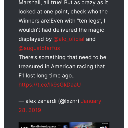
Marshall, all true! But as crazy as it
looked at one point, check who the
Winners are!Even with “ten legs”, I
wouldn’t had delivered the magic
displayed by
@alo_oficial
and
@augustofarfus
There’s something that need to be
treasured in American racing that
F1 lost long time ago..
https://t.co/Ik9sGkDaaU
— alex zanardi (@lxznr)
January
28, 2019