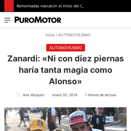
Remontadas marcaron el inicio del Campeonato de Invierno de Kartismo
Menú
Switch
B
Inicio
/
AUTOMOVILISMO
AUTOMOVILISMO
Zanardi: «Ni con diez piernas
haría tanta magia como
Alonso»
Ana Vázquez
enero 30, 2019
1 minuto de lectura