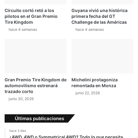
y
l
Circuito cortó retó a los
Guyana vivió una histórica
T
ó
pilotos en el Gran Premio
primera fecha del GT
i
n
Tire Kingdom
Challenge de las Américas
g
d
hace 4 semanas
hace 4 semanas
g
e
o
l
5
a
F
a
m
a
d
Gran Premio Tire Kingdom de
Michelini protagoniza
e
automovilismo estrenará
remontada en Monza
F
trazado corto
junio 22, 2026
I
junio 30, 2026
A
Últimas publicaciones
hace 3 días
¿AWD, 4WD o Symmetrical AWD? Todo lo que necesita