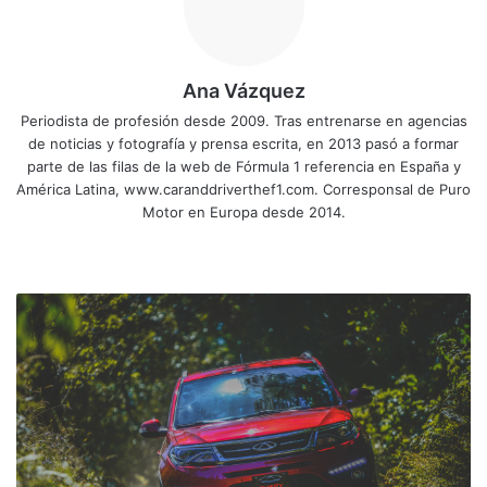
Ana Vázquez
Periodista de profesión desde 2009. Tras entrenarse en agencias
de noticias y fotografía y prensa escrita, en 2013 pasó a formar
parte de las filas de la web de Fórmula 1 referencia en España y
América Latina, www.caranddriverthef1.com. Corresponsal de Puro
Motor en Europa desde 2014.
Siti
Fa
X
Yo
Ins
o
ce
uT
tag
we
bo
ub
ra
A
b
ok
e
m
c
c
e
s
i
b
l
e