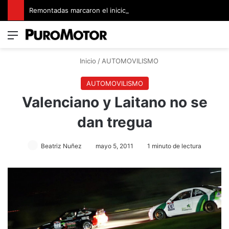
Remontadas marcaron el inicio del Campeonato de Invierno de Kartismo
Menú
Switch
B
Inicio
/
AUTOMOVILISMO
AUTOMOVILISMO
Valenciano y Laitano no se
dan tregua
Beatriz Nuñez
mayo 5, 2011
1 minuto de lectura