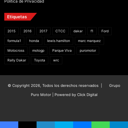
Política de Privacidad
Etiquetas
2015
2016
2017
CTCC
dakar
f1
Ford
formula1
honda
lewis hamilton
marc marquez
Motocross
motogp
Parque Viva
puromotor
Rally Dakar
Toyota
wrc
© Copyright 2026, Todos los derechos reservados |
Grupo
Puro Motor | Powered by
Click Digital
Facebook
X
YouTube
Instagram
TikTok