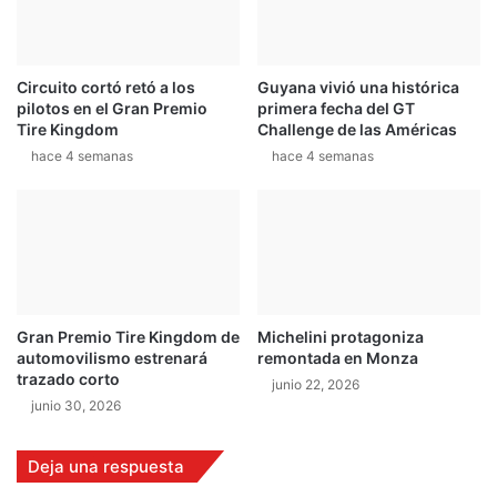
o
m
i
Circuito cortó retó a los
Guyana vivió una histórica
n
pilotos en el Gran Premio
primera fecha del GT
g
Tire Kingdom
Challenge de las Américas
o
hace 4 semanas
hace 4 semanas
e
n
S
a
r
a
p
i
Gran Premio Tire Kingdom de
Michelini protagoniza
q
automovilismo estrenará
remontada en Monza
u
trazado corto
junio 22, 2026
í
junio 30, 2026
Deja una respuesta