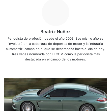
Beatriz Nuñez
Periodista de profesión desde el año 2003. Ese mismo año se
involucró en la cobertura de deportes de motor y la industria
automotriz, campo en el que se desempeña hasta el día de hoy.
Tres veces nombrada por FECOM como la periodista mas
destacada en el campo de los motores.
Siti
Fa
X
Yo
Ins
o
ce
uT
tag
we
bo
ub
ra
P
b
ok
e
m
o
r
s
c
h