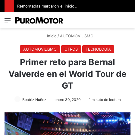
Remontadas marcaron el inicio del Campeonato de Invierno de Kartismo
Menú
Switch
B
Inicio
/
AUTOMOVILISMO
AUTOMOVILISMO
OTROS
TECNOLOGÍA
Primer reto para Bernal
Valverde en el World Tour de
GT
Beatriz Nuñez
enero 30, 2020
1 minuto de lectura