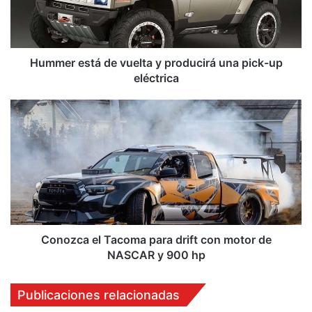
producirá
una
pick-
up
eléctrica
Hummer está de vuelta y producirá una pick-up
eléctrica
Conozca
el
Tacoma
para
drift
con
motor
de
NASCAR
y
Conozca el Tacoma para drift con motor de
900
NASCAR y 900 hp
hp
Publicaciones relacionadas