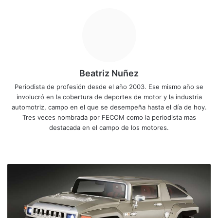
Beatriz Nuñez
Periodista de profesión desde el año 2003. Ese mismo año se
involucró en la cobertura de deportes de motor y la industria
automotriz, campo en el que se desempeña hasta el día de hoy.
Tres veces nombrada por FECOM como la periodista mas
destacada en el campo de los motores.
Sitio
Facebook
X
YouTube
Instagram
web
Hummer
está
de
vuelta
y