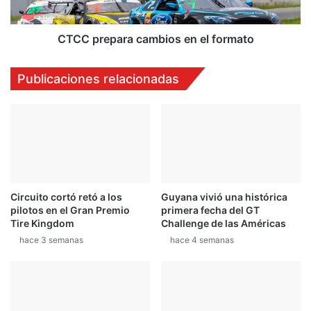
m
p
o
a
e
r
CTCC prepara cambios en el formato
n
a
A
c
Publicaciones relacionadas
b
a
u
m
D
b
h
i
a
o
b
s
i
e
n
Circuito cortó retó a los
Guyana vivió una histórica
e
pilotos en el Gran Premio
primera fecha del GT
l
Tire Kingdom
Challenge de las Américas
f
hace 3 semanas
hace 4 semanas
o
r
m
a
t