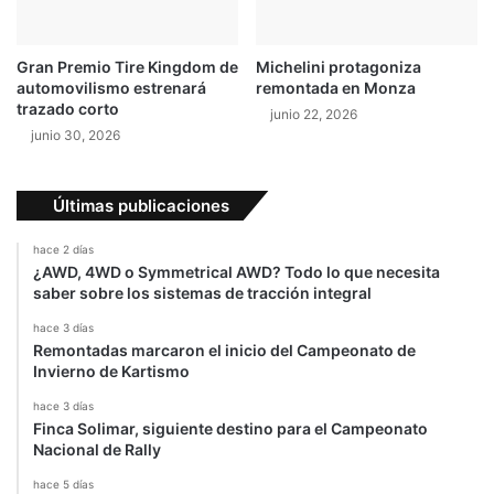
o
Gran Premio Tire Kingdom de
Michelini protagoniza
automovilismo estrenará
remontada en Monza
trazado corto
junio 22, 2026
junio 30, 2026
Últimas publicaciones
hace 2 días
¿AWD, 4WD o Symmetrical AWD? Todo lo que necesita
saber sobre los sistemas de tracción integral
hace 3 días
Remontadas marcaron el inicio del Campeonato de
Invierno de Kartismo
hace 3 días
Finca Solimar, siguiente destino para el Campeonato
Nacional de Rally
hace 5 días