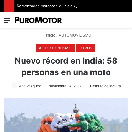
Remontadas marcaron el inicio del Campeonato de Invierno de Kartismo
Menú
Switch
B
Inicio
/
AUTOMOVILISMO
AUTOMOVILISMO
OTROS
Nuevo récord en India: 58
personas en una moto
Ana Vázquez
noviembre 24, 2017
1 minuto de lectura