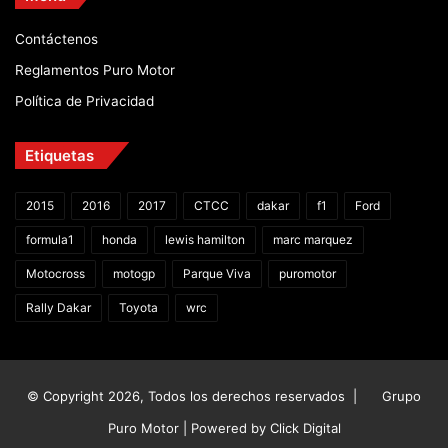
Contáctenos
Reglamentos Puro Motor
Política de Privacidad
Etiquetas
2015
2016
2017
CTCC
dakar
f1
Ford
formula1
honda
lewis hamilton
marc marquez
Motocross
motogp
Parque Viva
puromotor
Rally Dakar
Toyota
wrc
© Copyright 2026, Todos los derechos reservados |
Grupo
Puro Motor | Powered by
Click Digital