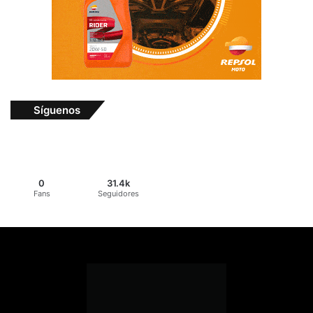
Síguenos
0
31.4k
Fans
Seguidores