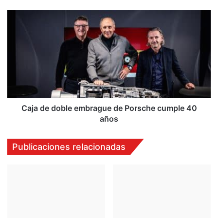
Caja
de
doble
embrague
de
Porsche
cumple
40
años
Caja de doble embrague de Porsche cumple 40
años
Publicaciones relacionadas