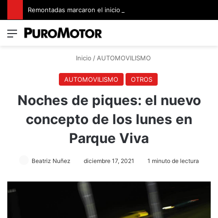
Remontadas marcaron el inicio del Campeonato de Invierno de Kartismo
Menú
Switch
B
Inicio
/
AUTOMOVILISMO
AUTOMOVILISMO
OTROS
Noches de piques: el nuevo
concepto de los lunes en
Parque Viva
Beatriz Nuñez
diciembre 17, 2021
1 minuto de lectura