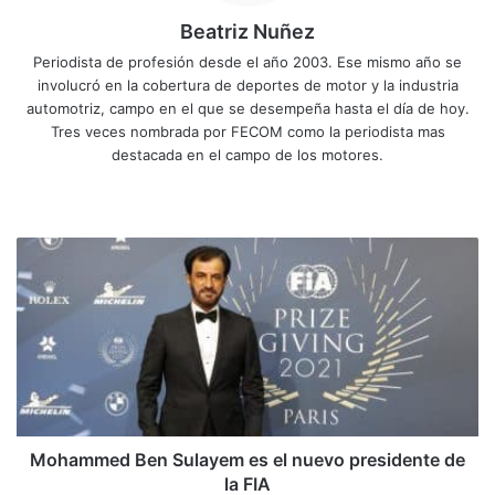
Beatriz Nuñez
Periodista de profesión desde el año 2003. Ese mismo año se
involucró en la cobertura de deportes de motor y la industria
automotriz, campo en el que se desempeña hasta el día de hoy.
Tres veces nombrada por FECOM como la periodista mas
destacada en el campo de los motores.
Sitio
Facebook
X
YouTube
Instagram
web
Mohammed
Ben
Sulayem
es
el
nuevo
presidente
de
la
FIA
Mohammed Ben Sulayem es el nuevo presidente de
la FIA