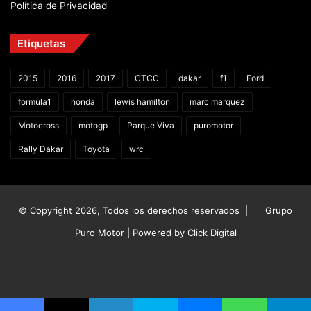
Política de Privacidad
Etiquetas
2015
2016
2017
CTCC
dakar
f1
Ford
formula1
honda
lewis hamilton
marc marquez
Motocross
motogp
Parque Viva
puromotor
Rally Dakar
Toyota
wrc
© Copyright 2026, Todos los derechos reservados |
Grupo
Puro Motor | Powered by
Click Digital
Facebook
X
YouTube
Instagram
TikTok