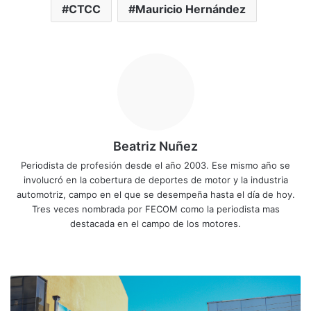
CTCC
Mauricio Hernández
Beatriz Nuñez
Periodista de profesión desde el año 2003. Ese mismo año se
involucró en la cobertura de deportes de motor y la industria
automotriz, campo en el que se desempeña hasta el día de hoy.
Tres veces nombrada por FECOM como la periodista mas
destacada en el campo de los motores.
Siti
Fa
X
Yo
Ins
o
ce
uT
tag
we
bo
ub
ra
T
b
ok
e
m
r