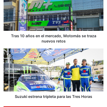
a
s
1
0
a
ñ
o
s
Tras 10 años en el mercado, Motomás se traza
e
nuevos retos
n
e
S
l
u
m
z
e
u
r
k
c
i
a
e
d
s
o
t
,
r
Suzuki estrena tripleta para las Tres Horas
M
e
o
n