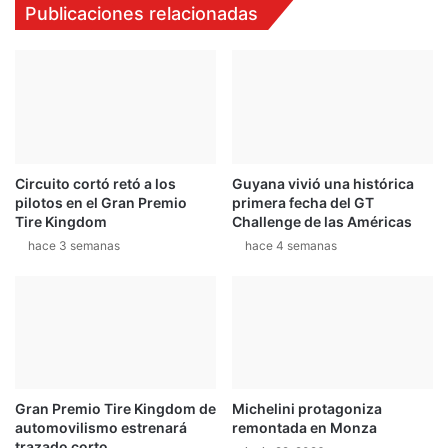
Publicaciones relacionadas
t
a
o
t
m
r
á
i
s
p
s
l
e
e
t
t
Circuito cortó retó a los
Guyana vivió una histórica
r
a
pilotos en el Gran Premio
primera fecha del GT
a
p
Tire Kingdom
Challenge de las Américas
z
a
hace 3 semanas
hace 4 semanas
a
r
n
a
u
l
e
a
v
s
o
T
s
r
r
e
Gran Premio Tire Kingdom de
Michelini protagoniza
e
s
automovilismo estrenará
remontada en Monza
t
H
trazado corto