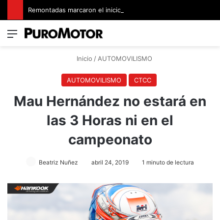
Remontadas marcaron el inicio del Campeonato de Invierno de Kartismo
Menú
Switch
B
Inicio
/
AUTOMOVILISMO
AUTOMOVILISMO
CTCC
Mau Hernández no estará en
las 3 Horas ni en el
campeonato
Beatriz Nuñez
abril 24, 2019
1 minuto de lectura