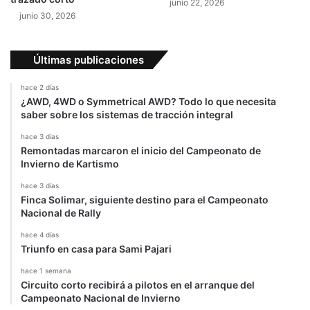
junio 22, 2026
o
o
junio 30, 2026
s
r
a
s
Últimas publicaciones
hace 2 días
¿AWD, 4WD o Symmetrical AWD? Todo lo que necesita
saber sobre los sistemas de tracción integral
hace 3 días
Remontadas marcaron el inicio del Campeonato de
Invierno de Kartismo
hace 3 días
Finca Solimar, siguiente destino para el Campeonato
Nacional de Rally
hace 4 días
Triunfo en casa para Sami Pajari
hace 1 semana
Circuito corto recibirá a pilotos en el arranque del
Campeonato Nacional de Invierno