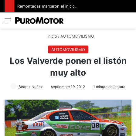
Remontadas marcaron el inicio del Campeonato de Invierno de Kartismo
Menú
Switch
B
Inicio
/
AUTOMOVILISMO
AUTOMOVILISMO
Los Valverde ponen el listón
muy alto
Beatriz Nuñez
septiembre 19, 2012
1 minuto de lectura