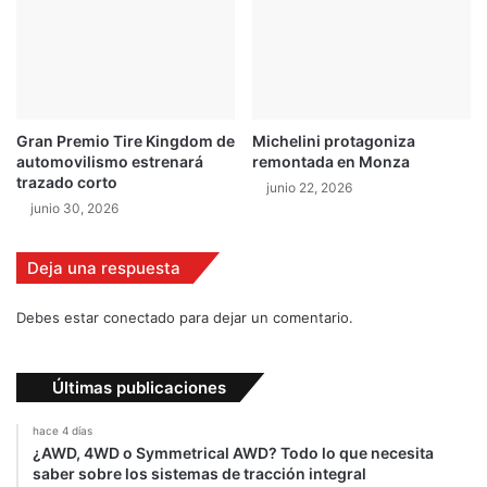
V
:
S
i
g
o
Gran Premio Tire Kingdom de
Michelini protagoniza
e
automovilismo estrenará
remontada en Monza
n
trazado corto
junio 22, 2026
l
junio 30, 2026
o
s
m
Deja una respuesta
o
t
Debes estar conectado para dejar un comentario.
o
r
e
Últimas publicaciones
s
!
hace 4 días
¿AWD, 4WD o Symmetrical AWD? Todo lo que necesita
saber sobre los sistemas de tracción integral