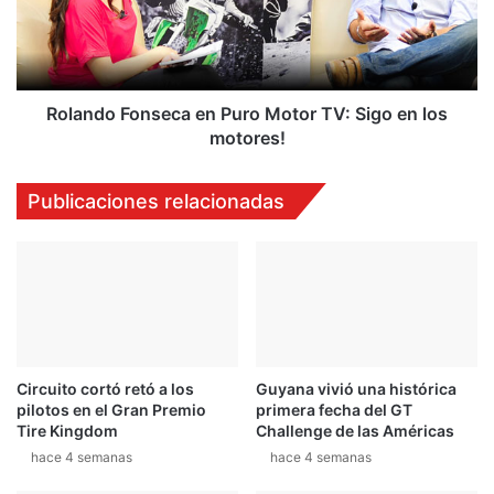
1
d
2
o
F
o
n
Rolando Fonseca en Puro Motor TV: Sigo en los
s
motores!
e
c
Publicaciones relacionadas
a
e
n
P
u
r
o
M
Circuito cortó retó a los
Guyana vivió una histórica
o
pilotos en el Gran Premio
primera fecha del GT
t
Tire Kingdom
Challenge de las Américas
o
hace 4 semanas
hace 4 semanas
r
T