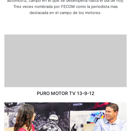
automotriz, campo en el que se desempeña hasta el día de hoy.
Tres veces nombrada por FECOM como la periodista mas
destacada en el campo de los motores.
Siti
Fa
X
Yo
Ins
o
ce
uT
tag
we
bo
ub
ra
P
b
ok
e
m
U
R
O
M
O
T
O
R
T
PURO MOTOR TV 13-9-12
V
1
R
3
o
-
l
9
a
-
n