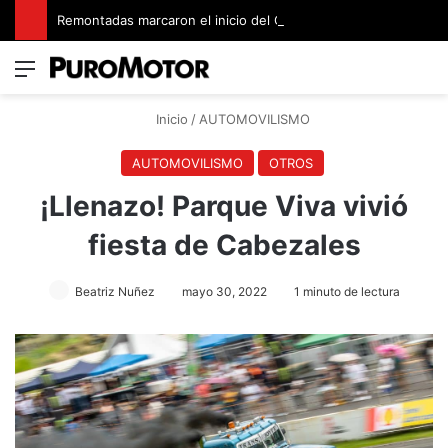
Remontadas marcaron el inicio del Campeonato de Invierno de Kartismo
Menú
Switch
B
Inicio
/
AUTOMOVILISMO
AUTOMOVILISMO
OTROS
¡Llenazo! Parque Viva vivió
fiesta de Cabezales
Beatriz Nuñez
mayo 30, 2022
1 minuto de lectura