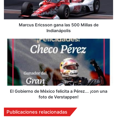
Millas
de
Indianápolis
Marcus Ericsson gana las 500 Millas de
Indianápolis
El
Gobierno
de
México
felicita
a
Pérez...
¡con
una
foto
El Gobierno de México felicita a Pérez... ¡con una
de
foto de Verstappen!
Verstappen!
Publicaciones relacionadas