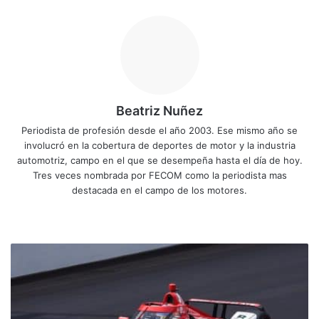
Beatriz Nuñez
Periodista de profesión desde el año 2003. Ese mismo año se
involucró en la cobertura de deportes de motor y la industria
automotriz, campo en el que se desempeña hasta el día de hoy.
Tres veces nombrada por FECOM como la periodista mas
destacada en el campo de los motores.
Sitio
Facebook
X
YouTube
Instagram
web
Marcus
Ericsson
gana
las
500