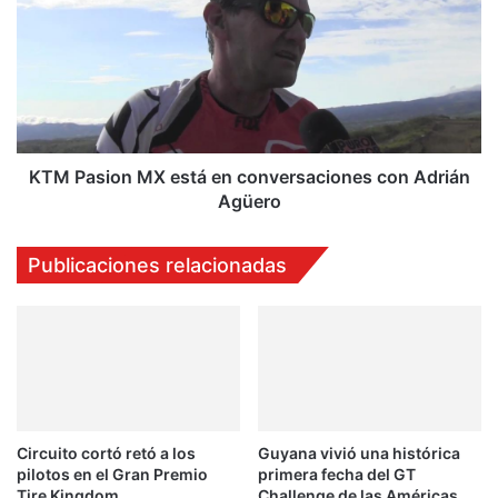
j
M
o
P
r
a
e
s
n
i
p
o
r
n
i
M
KTM Pasion MX está en conversaciones con Adrián
m
X
Agüero
e
e
r
s
Publicaciones relacionadas
d
t
í
á
a
e
d
n
e
c
p
o
r
n
u
v
e
Circuito cortó retó a los
Guyana vivió una histórica
e
pilotos en el Gran Premio
primera fecha del GT
b
r
Tire Kingdom
Challenge de las Américas