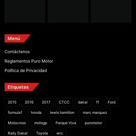
Menú
Contáctenos
Reglamentos Puro Motor
Política de Privacidad
Etiquetas
2015
2016
2017
CTCC
dakar
f1
Ford
formula1
honda
lewis hamilton
marc marquez
Motocross
motogp
Parque Viva
puromotor
Rally Dakar
Toyota
wrc