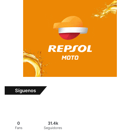
Síguenos
0
31.4k
Fans
Seguidores