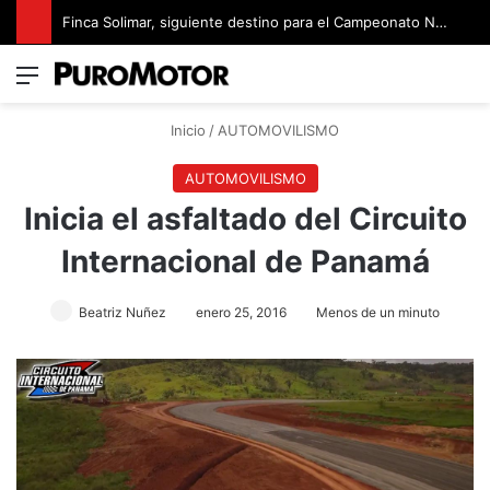
Finca Solimar, siguiente destino para el Campeonato Nacional de Rally
Menú
Switch
B
Inicio
/
AUTOMOVILISMO
AUTOMOVILISMO
Inicia el asfaltado del Circuito
Internacional de Panamá
Beatriz Nuñez
enero 25, 2016
Menos de un minuto