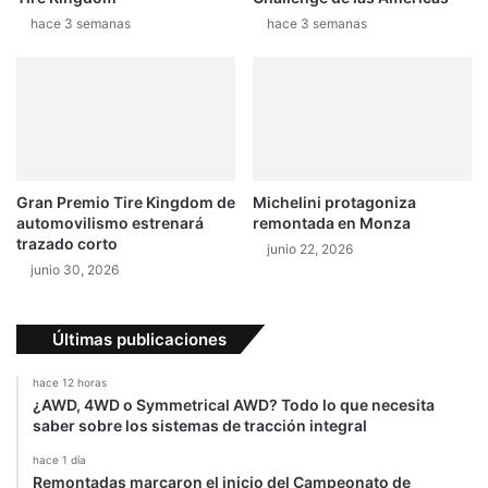
a
s
s
hace 3 semanas
hace 3 semanas
a
d
c
e
i
P
o
i
n
r
e
e
s
l
c
Gran Premio Tire Kingdom de
Michelini protagoniza
l
o
automovilismo estrenará
remontada en Monza
i
n
trazado corto
junio 22, 2026
A
junio 30, 2026
d
r
i
Últimas publicaciones
á
n
hace 12 horas
A
¿AWD, 4WD o Symmetrical AWD? Todo lo que necesita
g
saber sobre los sistemas de tracción integral
ü
e
hace 1 día
Remontadas marcaron el inicio del Campeonato de
r