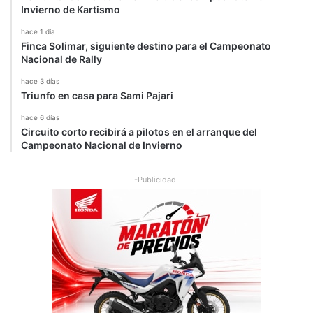
Invierno de Kartismo
o
hace 1 día
Finca Solimar, siguiente destino para el Campeonato
Nacional de Rally
hace 3 días
Triunfo en casa para Sami Pajari
hace 6 días
Circuito corto recibirá a pilotos en el arranque del
Campeonato Nacional de Invierno
-Publicidad-