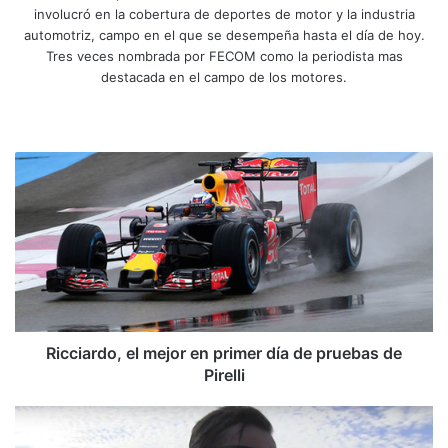
involucró en la cobertura de deportes de motor y la industria
automotriz, campo en el que se desempeña hasta el día de hoy.
Tres veces nombrada por FECOM como la periodista mas
destacada en el campo de los motores.
Siti
Fa
X
Yo
Ins
o
ce
uT
tag
we
bo
ub
ra
R
b
ok
e
m
i
c
c
i
a
r
d
o
,
Ricciardo, el mejor en primer día de pruebas de
e
Pirelli
l
m
K
e
T