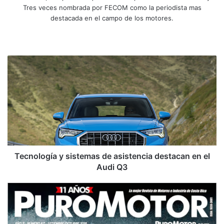
Tres veces nombrada por FECOM como la periodista mas
destacada en el campo de los motores.
Siti
Fa
X
Yo
Ins
o
ce
uT
tag
we
bo
ub
ra
T
b
ok
e
m
e
c
n
o
l
o
g
í
a
Tecnología y sistemas de asistencia destacan en el
y
Audi Q3
s
i
R
s
e
t
v
e
i