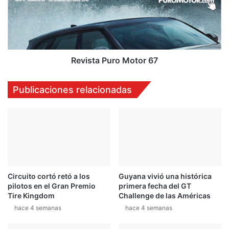
m
s
a
t
s
a
d
P
e
u
a
r
Revista Puro Motor 67
s
o
i
M
Publicaciones relacionadas
s
o
t
t
e
o
n
r
c
6
i
7
a
d
Circuito cortó retó a los
Guyana vivió una histórica
e
pilotos en el Gran Premio
primera fecha del GT
s
Tire Kingdom
Challenge de las Américas
t
hace 4 semanas
hace 4 semanas
a
c