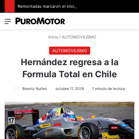
Remontadas marcaron el inicio del Campeonato de Invierno de Kartismo
Menú
Switch
B
Inicio
/
AUTOMOVILISMO
AUTOMOVILISMO
Hernández regresa a la
Formula Total en Chile
Beatriz Nuñez
octubre 11, 2018
1 minuto de lectura