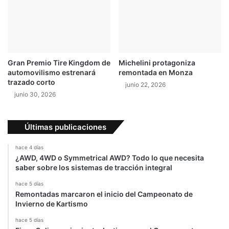
a
n
e
n
e
l
Gran Premio Tire Kingdom de
Michelini protagoniza
A
automovilismo estrenará
remontada en Monza
u
trazado corto
junio 22, 2026
d
junio 30, 2026
i
Q
3
Últimas publicaciones
hace 4 días
¿AWD, 4WD o Symmetrical AWD? Todo lo que necesita
saber sobre los sistemas de tracción integral
hace 5 días
Remontadas marcaron el inicio del Campeonato de
Invierno de Kartismo
hace 5 días