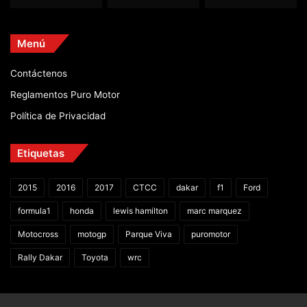
Menú
Contáctenos
Reglamentos Puro Motor
Política de Privacidad
Etiquetas
2015
2016
2017
CTCC
dakar
f1
Ford
formula1
honda
lewis hamilton
marc marquez
Motocross
motogp
Parque Viva
puromotor
Rally Dakar
Toyota
wrc