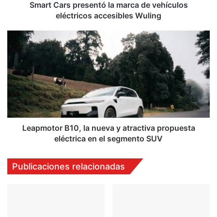
Wuling
Smart Cars presentó la marca de vehículos
eléctricos accesibles Wuling
Leapmotor
B10,
la
nueva
y
atractiva
propuesta
eléctrica
en
el
Leapmotor B10, la nueva y atractiva propuesta
segmento
eléctrica en el segmento SUV
SUV
Publicaciones relacionadas