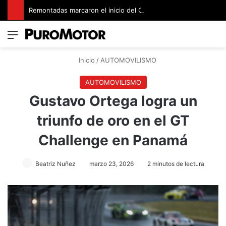
Remontadas marcaron el inicio del Campeonato de Invierno de Kartismo
Menú
Switch
B
Inicio
/
AUTOMOVILISMO
AUTOMOVILISMO
Gustavo Ortega logra un
triunfo de oro en el GT
Challenge en Panamá
Beatriz Nuñez
marzo 23, 2026
2 minutos de lectura