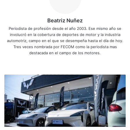
Beatriz Nuñez
Periodista de profesión desde el año 2003. Ese mismo año se
involucró en la cobertura de deportes de motor y la industria
automotriz, campo en el que se desempeña hasta el día de hoy.
Tres veces nombrada por FECOM como la periodista mas
destacada en el campo de los motores.
Sitio
Facebook
X
YouTube
Instagram
web
Smart
Cars
presentó
la
marca
de
vehículos
eléctricos
accesibles