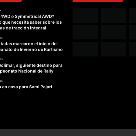
a
 4WD o Symmetrical AWD?
o que necesita saber sobre los
as de tracción integral
as
adas marcaron el inicio del
nato de Invierno de Kartismo
as
Solimar, siguiente destino para
peonato Nacional de Rally
as
o en casa para Sami Pajari