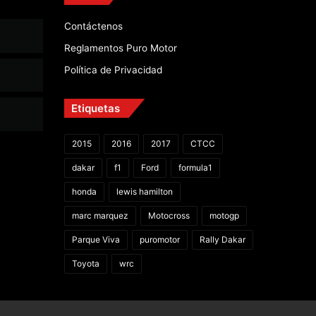
Contáctenos
Reglamentos Puro Motor
Política de Privacidad
Etiquetas
2015
2016
2017
CTCC
dakar
f1
Ford
formula1
honda
lewis hamilton
marc marquez
Motocross
motogp
Parque Viva
puromotor
Rally Dakar
Toyota
wrc