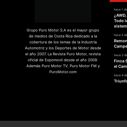
hace 1 dí
¿AWD,
Todo l
sistem
Grupo Puro Motor S.A es el mayor grupo
hace 2 dí
de medios de Costa Rica dedicado a la
Remont
cobertura de los temas de la Industria
Campeo
Automotriz y los Deportes de Motor desde
el año 2007. La Revista Puro Motor, revista
hace 2 dí
oficial de Expomovil desde el año 2009.
Finca 
Además Puro Motor TV, Puro Motor FM y
el Cam
PuroMotor.com
hace 4 dí
Triunf
Facebook
X
YouTube
Instagram
TikTok