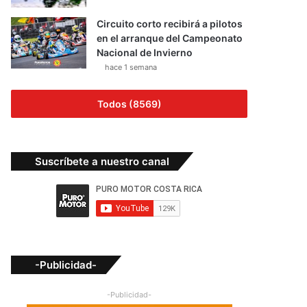
Circuito corto recibirá a pilotos
en el arranque del Campeonato
Nacional de Invierno
hace 1 semana
Todos (8569)
Suscríbete a nuestro canal
-Publicidad-
-Publicidad-