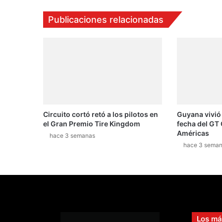
Publicaciones relacionadas
Circuito cortó retó a los pilotos en
Guyana vivió
el Gran Premio Tire Kingdom
fecha del GT 
Américas
hace 3 semanas
hace 3 sema
Los má