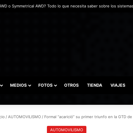
das marcaron el inicio del Campeonato de Invierno de Kartismo
MEDIOS
FOTOS
OTROS
TIENDA
VIAJES
cio
/
AUTOMOVILISMO
/
Formal “acarició” su primer triunfo en la GTD d
AUTOMOVILISMO