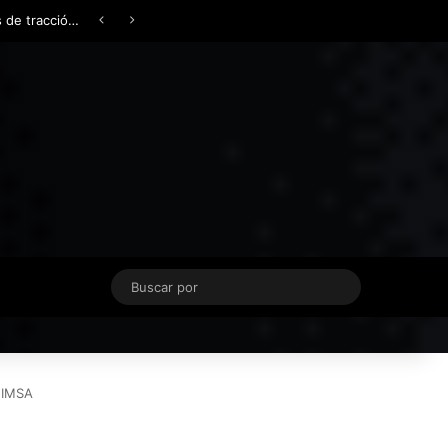
Facebook
X
YouTube
Instagram
TikTok
Acceso
Switch skin
Buscar
por
e IMSA