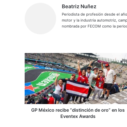
Beatriz Nuñez
Periodista de profesión desde el añ
motor y la industria automotriz, ca
nombrada por FECOM como la period
Sitio
Facebook
X
YouTube
Instagram
web
GP
México
recibe
“distinción
de
oro”
en
los
Eventex
Awards
GP México recibe “distinción de oro” en los
Eventex Awards