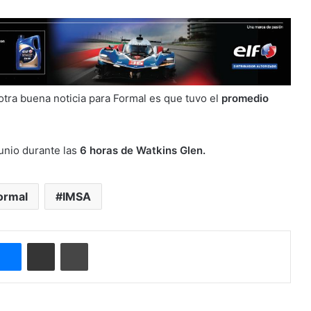
 otra buena noticia para Formal es que tuvo el
promedio
junio durante las
6 horas de Watkins Glen.
ormal
IMSA
ype
Messenger
Compartir por correo electrónico
Imprimir