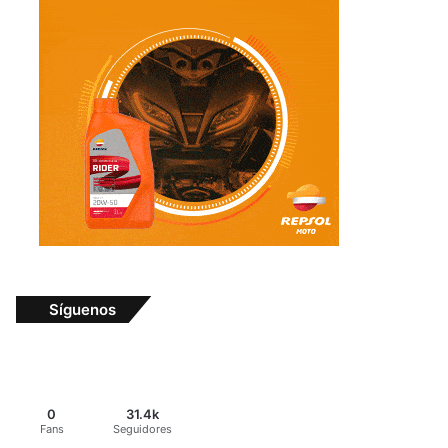
Síguenos
0
31.4k
Fans
Seguidores