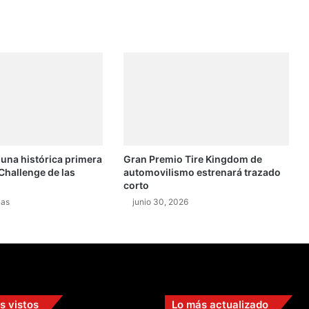
 una histórica primera
Gran Premio Tire Kingdom de
Challenge de las
automovilismo estrenará trazado
corto
nas
junio 30, 2026
s vistos
Lo más actualizado