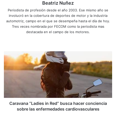
Beatriz Nuñez
Periodista de profesión desde el año 2003. Ese mismo año se
involucró en la cobertura de deportes de motor y la industria
automotriz, campo en el que se desempeña hasta el día de hoy.
Tres veces nombrada por FECOM como la periodista mas
destacada en el campo de los motores.
Sitio
Facebook
X
YouTube
Instagram
web
Caravana
“Ladies
in
Red”
busca
hacer
conciencia
sobre
las
enfermedades
Caravana “Ladies in Red” busca hacer conciencia
cardiovasculares
sobre las enfermedades cardiovasculares