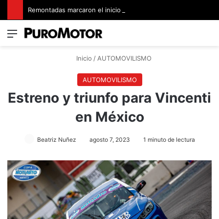
Remontadas marcaron el inicio del Campeonato de Invierno de Kartismo
Menú
Switch
B
Inicio
/
AUTOMOVILISMO
AUTOMOVILISMO
Estreno y triunfo para Vincenti
en México
Beatriz Nuñez
agosto 7, 2023
1 minuto de lectura