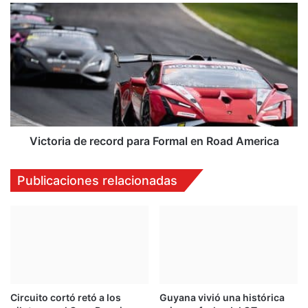
Victoria
de
record
para
Formal
en
Road
America
Victoria de record para Formal en Road America
Publicaciones relacionadas
Circuito cortó retó a los
Guyana vivió una histórica