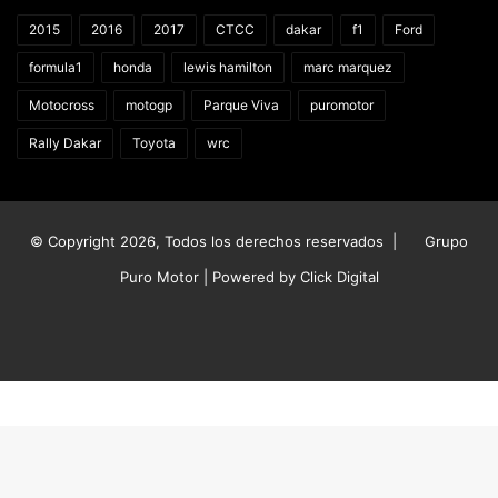
2015
2016
2017
CTCC
dakar
f1
Ford
formula1
honda
lewis hamilton
marc marquez
Motocross
motogp
Parque Viva
puromotor
Rally Dakar
Toyota
wrc
© Copyright 2026, Todos los derechos reservados |
Grupo
Puro Motor | Powered by
Click Digital
Facebook
X
YouTube
Instagram
TikTok