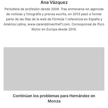
Ana Vázquez
Periodista de profesión desde 2009. Tras entrenarse en agencias
de noticias y fotografía y prensa escrita, en 2013 pasó a formar
parte de las filas de la web de Fórmula 1 referencia en España y
América Latina, www.caranddriverthef1.com. Corresponsal de Puro
Motor en Europa desde 2014.
Siti
Fa
X
Yo
Ins
o
ce
uT
tag
we
bo
ub
ra
C
b
ok
e
m
o
n
t
i
n
ú
a
n
l
Continúan los problemas para Hernández en
o
Monza
s