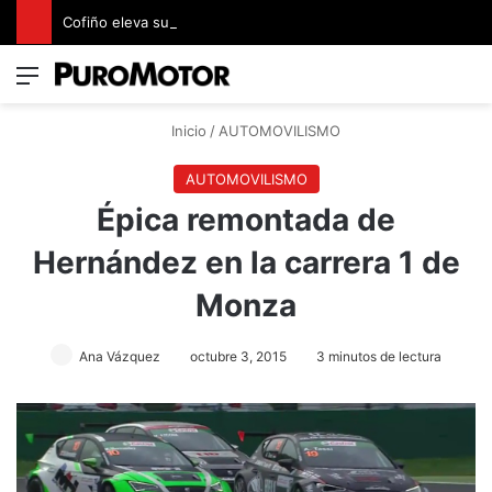
Cofiño eleva su apuesta premium con la representación exclusiva de Jaguar Land Rover en Costa Rica
Menú
Switch
B
Inicio
/
AUTOMOVILISMO
AUTOMOVILISMO
Épica remontada de
Hernández en la carrera 1 de
Monza
Ana Vázquez
octubre 3, 2015
3 minutos de lectura