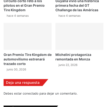
z
Circuito cortó retó a los
Guyana vivió una histórica
m
pilotos en el Gran Premio
primera fecha del GT
e
á
Tire Kingdom
Challenge de las Américas
n
s
M
hace 4 semanas
hace 4 semanas
c
o
e
n
r
z
c
a
a
d
e
l
Gran Premio Tire Kingdom de
Michelini protagoniza
l
automovilismo estrenará
remontada en Monza
í
trazado corto
junio 22, 2026
d
junio 30, 2026
e
r
E
Deja una respuesta
v
a
Debes estar conectado para dejar un comentario.
n
s