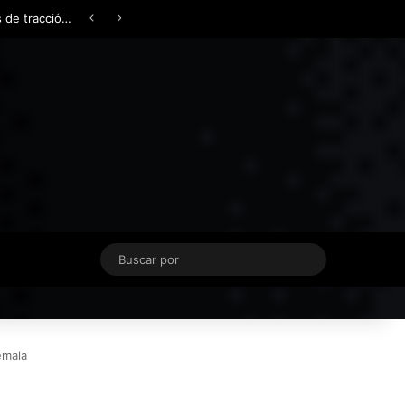
Facebook
X
YouTube
Instagram
TikTok
Acceso
Switch skin
Buscar
por
emala