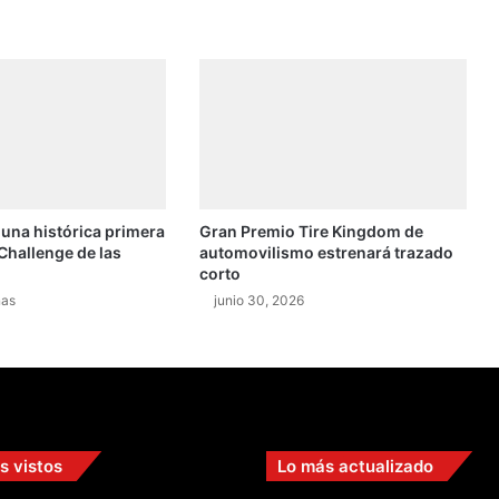
ó
n
d
e
l
a
W
R
C
 una histórica primera
Gran Premio Tire Kingdom de
e
Challenge de las
automovilismo estrenará trazado
n
corto
M
nas
junio 30, 2026
é
x
i
c
o
s vistos
Lo más actualizado