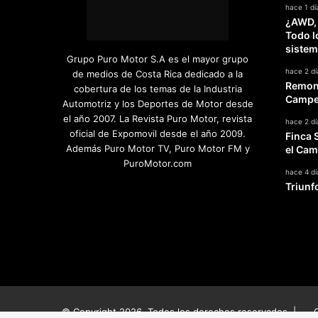
hace 1 dí
s
¿AWD,
t
Todo l
i
sistem
l
Grupo Puro Motor S.A es el mayor grupo
l
hace 2 dí
de medios de Costa Rica dedicado a la
o
Remont
cobertura de los temas de la Industria
Campeo
Automotriz y los Deportes de Motor desde
el año 2007. La Revista Puro Motor, revista
hace 2 dí
oficial de Expomovil desde el año 2009.
Finca 
Además Puro Motor TV, Puro Motor FM y
el Cam
PuroMotor.com
hace 4 dí
Triunf
Facebook
X
YouTube
Instagram
TikTok
© Copyright 2026, Todos los derechos reservados |
G