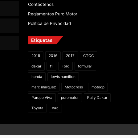
Contáctenos
Reglamentos Puro Motor
Política de Privacidad
Etiquetas
2015
2016
2017
CTCC
dakar
f1
Ford
formula1
honda
lewis hamilton
marc marquez
Motocross
motogp
Parque Viva
puromotor
Rally Dakar
Toyota
wrc
Facebook
X
YouTube
Instagram
TikTok