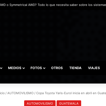
das marcaron el inicio del Campeonato de Invierno de Kartismo
MEDIOS
FOTOS
OTROS
TIENDA
VIAJES
icio
/
AUTOMOVILISMO
/
Copa Toyota Yaris-Eurol inicia en abril en Guat
AUTOMOVILISMO
GUATEMALA