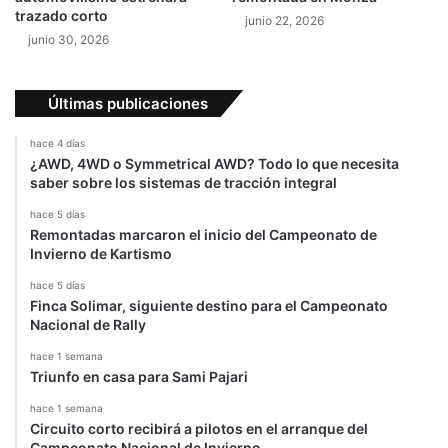
g
trazado corto
junio 22, 2026
g
junio 30, 2026
J
e
s
Últimas publicaciones
k
o
hace 4 días
¿AWD, 4WD o Symmetrical AWD? Todo lo que necesita
saber sobre los sistemas de tracción integral
hace 5 días
Remontadas marcaron el inicio del Campeonato de
Invierno de Kartismo
hace 5 días
Finca Solimar, siguiente destino para el Campeonato
Nacional de Rally
hace 1 semana
Triunfo en casa para Sami Pajari
hace 1 semana
Circuito corto recibirá a pilotos en el arranque del
Campeonato Nacional de Invierno