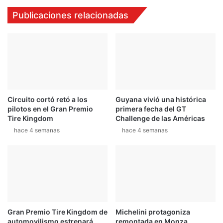
e
8
Publicaciones relacionadas
n
d
t
e
e
1
e
.
l
6
E
0
n
0
d
h
Circuito cortó retó a los
Guyana vivió una histórica
u
p
pilotos en el Gran Premio
primera fecha del GT
r
d
Tire Kingdom
Challenge de las Américas
a
e
hace 4 semanas
hace 4 semanas
n
l
c
K
e
o
S
e
R
n
L
i
g
s
Gran Premio Tire Kingdom de
Michelini protagoniza
e
automovilismo estrenará
remontada en Monza