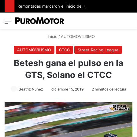
Remontadas marcaron el inicio del Campeonato de Invierno de Kartismo
Menú
Switch
B
Inicio
/
AUTOMOVILISMO
AUTOMOVILISMO
CTCC
Street Racing League
Betesh gana el pulso en la
GTS, Solano el CTCC
Beatriz Nuñez
diciembre 15, 2019
2 minutos de lectura