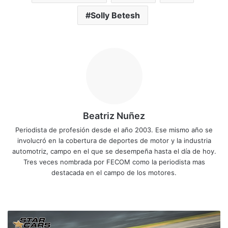
Solly Betesh
Beatriz Nuñez
Periodista de profesión desde el año 2003. Ese mismo año se
involucró en la cobertura de deportes de motor y la industria
automotriz, campo en el que se desempeña hasta el día de hoy.
Tres veces nombrada por FECOM como la periodista mas
destacada en el campo de los motores.
Siti
Fa
X
Yo
Ins
o
ce
uT
tag
we
bo
ub
ra
M
b
ok
e
m
u