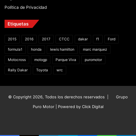
Política de Privacidad
Etiquetas
2015
2016
2017
CTCC
dakar
f1
Ford
formula1
honda
lewis hamilton
marc marquez
Motocross
motogp
Parque Viva
puromotor
Rally Dakar
Toyota
wrc
© Copyright 2026, Todos los derechos reservados |
Grupo
Puro Motor | Powered by
Click Digital
Facebook
X
YouTube
Instagram
TikTok