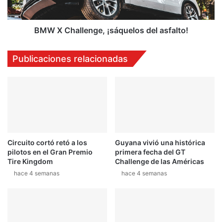
n
l
c
l
i
e
BMW X Challenge, ¡sáquelos del asfalto!
ó
n
n
g
Publicaciones relacionadas
a
e
V
,
e
¡
t
s
t
á
e
q
l
u
e
Circuito cortó retó a los
Guyana vivió una histórica
l
pilotos en el Gran Premio
primera fecha del GT
o
Tire Kingdom
Challenge de las Américas
s
hace 4 semanas
hace 4 semanas
d
e
l
a
s