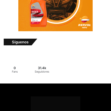
Síguenos
0
31.4k
Fans
Seguidores