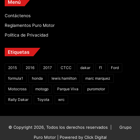
Menú
Contáctenos
Reglamentos Puro Motor
Política de Privacidad
Etiquetas
2015
2016
2017
CTCC
dakar
f1
Ford
formula1
honda
lewis hamilton
marc marquez
Motocross
motogp
Parque Viva
puromotor
Rally Dakar
Toyota
wrc
© Copyright 2026, Todos los derechos reservados |
Grupo
Puro Motor | Powered by
Click Digital