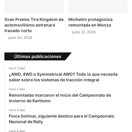
f
a
l
Gran Premio Tire Kingdom de
Michelini protagoniza
t
automovilismo estrenará
remontada en Monza
o
trazado corto
junio 22, 2026
!
junio 30, 2026
Últimas publicaciones
hace 3 días
¿AWD, 4WD o Symmetrical AWD? Todo lo que necesita
saber sobre los sistemas de tracción integral
hace 4 días
Remontadas marcaron el inicio del Campeonato de
Invierno de Kartismo
hace 4 días
Finca Solimar, siguiente destino para el Campeonato
Nacional de Rally
hace 6 días