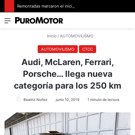
Remontadas marcaron el inicio del Campeonato de Invierno de Kartismo
Menú
Switch
B
Inicio
/
AUTOMOVILISMO
AUTOMOVILISMO
CTCC
Audi, McLaren, Ferrari,
Porsche… llega nueva
categoría para los 250 km
Beatriz Nuñez
junio 10, 2019
1 minuto de lectura