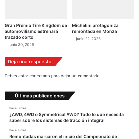
1
c
a
b
Gran Premio Tire Kingdom de
Michelini protagoniza
a
automovilismo estrenará
remontada en Monza
l
trazado corto
junio 22, 2026
l
junio 30, 2026
o
s
Deja una respuesta
Debes estar conectado para dejar un comentario.
Últimas publicaciones
hace 3 días
¿AWD, 4WD o Symmetrical AWD? Todo lo que necesita
saber sobre los sistemas de tracción integral
hace 4 días
Remontadas marcaron el inicio del Campeonato de