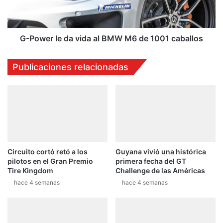
e
r
c
l
h
e
i
d
G-Power le da vida al BMW M6 de 1001 caballos
t
a
o
v
Publicaciones relacionadas
"
i
L
d
ó
a
p
a
e
l
z
B
M
W
Circuito cortó retó a los
Guyana vivió una histórica
M
pilotos en el Gran Premio
primera fecha del GT
6
Tire Kingdom
Challenge de las Américas
d
hace 4 semanas
hace 4 semanas
e
1
0
0