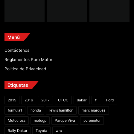
Menú
Contáctenos
Reglamentos Puro Motor
Política de Privacidad
Etiquetas
2015
2016
2017
CTCC
dakar
f1
Ford
formula1
honda
lewis hamilton
marc marquez
Motocross
motogp
Parque Viva
puromotor
Rally Dakar
Toyota
wrc