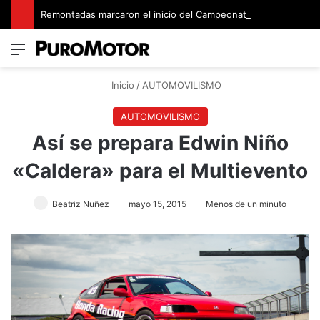
Remontadas marcaron el inicio del Campeonato de Invierno de Kartismo
Menú
Switch
B
Inicio
/
AUTOMOVILISMO
AUTOMOVILISMO
Así se prepara Edwin Niño
«Caldera» para el Multievento
Beatriz Nuñez
mayo 15, 2015
Menos de un minuto