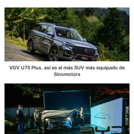
web
VGV
U75
Plus,
así
es
el
más
SUV
más
equipado
VGV U75 Plus, así es el más SUV más equipado de
de
Sinomotors
Sinomotors
Cori
Motors
presenta
el
BYD
Sealion
7
con