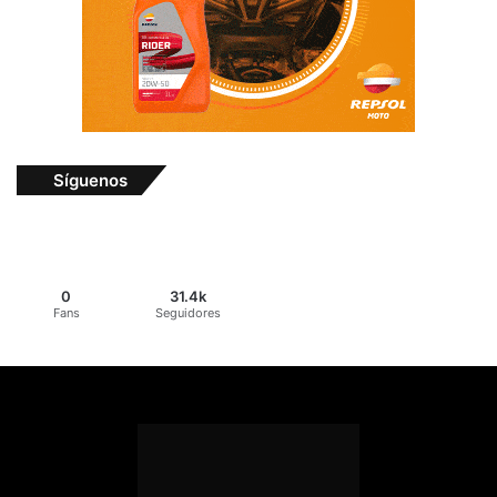
Síguenos
0
31.4k
Fans
Seguidores