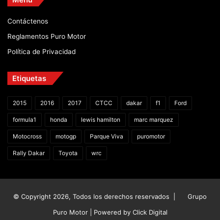
Contáctenos
Reglamentos Puro Motor
Política de Privacidad
Etiquetas
2015
2016
2017
CTCC
dakar
f1
Ford
formula1
honda
lewis hamilton
marc marquez
Motocross
motogp
Parque Viva
puromotor
Rally Dakar
Toyota
wrc
© Copyright 2026, Todos los derechos reservados |
Grupo
Puro Motor | Powered by
Click Digital