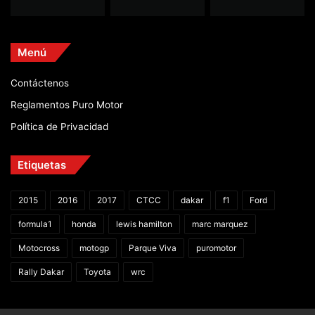
Menú
Contáctenos
Reglamentos Puro Motor
Política de Privacidad
Etiquetas
2015
2016
2017
CTCC
dakar
f1
Ford
formula1
honda
lewis hamilton
marc marquez
Motocross
motogp
Parque Viva
puromotor
Rally Dakar
Toyota
wrc